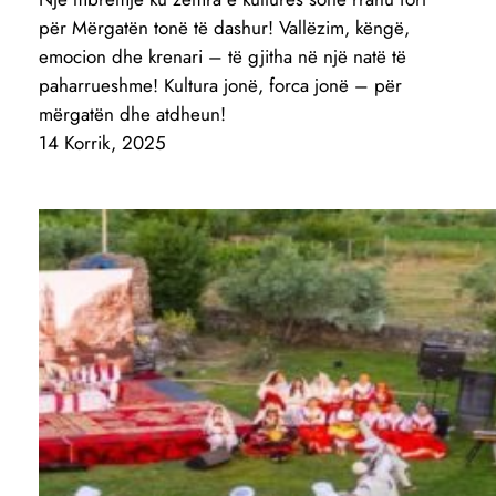
për Mërgatën tonë të dashur! Vallëzim, këngë,
emocion dhe krenari – të gjitha në një natë të
paharrueshme! Kultura jonë, forca jonë – për
mërgatën dhe atdheun!
14 Korrik, 2025