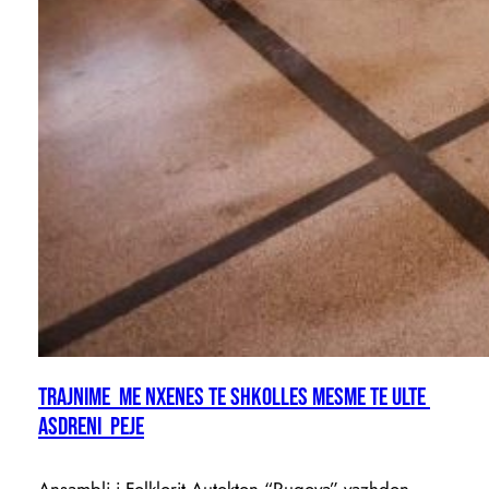
Trajnime me nxenes te shkolles mesme te ulte
ASDRENI Peje
Ansambli i Folklorit Autokton “Rugova” vazhdon