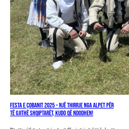
Festa e Çobanit 2025 – Një thirrje nga Alpet për
të gjithë shqiptarët, kudo që ndodhen!