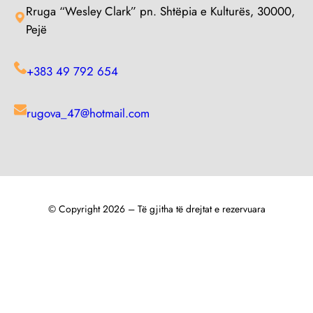
Rruga “Wesley Clark” pn. Shtëpia e Kulturës, 30000,
Pejë​
+383 49 792 654​​
rugova_47@hotmail.com​
© Copyright 2026 – Të gjitha të drejtat e rezervuara