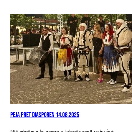
PEJA PRET DIASPOREN 14.08.2025
Një mbrëmje ku zemra e kulturës sonë rrahu fort