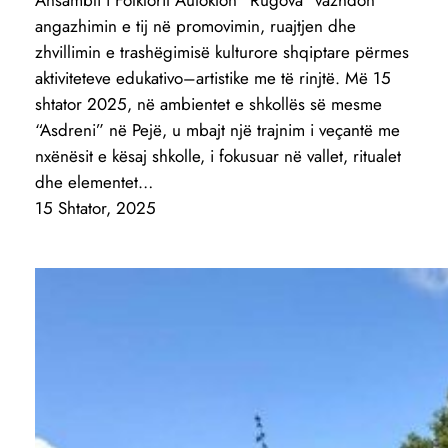
angazhimin e tij në promovimin, ruajtjen dhe
zhvillimin e trashëgimisë kulturore shqiptare përmes
aktiviteteve edukativo–artistike me të rinjtë. Më 15
shtator 2025, në ambientet e shkollës së mesme
“Asdreni” në Pejë, u mbajt një trajnim i veçantë me
nxënësit e kësaj shkolle, i fokusuar në vallet, ritualet
dhe elementet…
15 Shtator, 2025