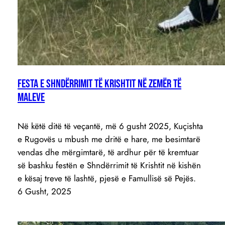
Festa e Shndërrimit të Krishtit në zemër të
maleve
Në këtë ditë të veçantë, më 6 gusht 2025, Kuçishta
e Rugovës u mbush me dritë e hare, me besimtarë
vendas dhe mërgimtarë, të ardhur për të kremtuar
së bashku festën e Shndërrimit të Krishtit në kishën
e kësaj treve të lashtë, pjesë e Famullisë së Pejës.
6 Gusht, 2025