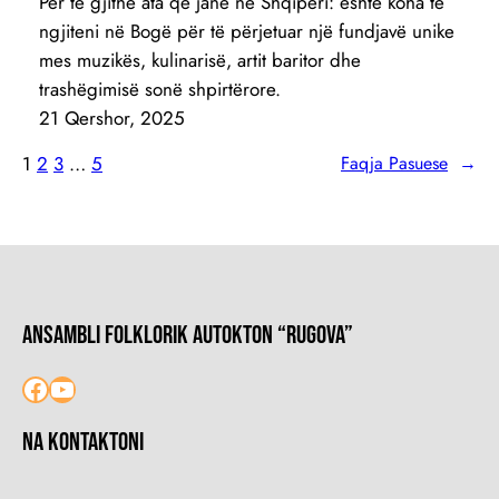
Për të gjithë ata që janë në Shqipëri: është koha të
ngjiteni në Bogë për të përjetuar një fundjavë unike
mes muzikës, kulinarisë, artit baritor dhe
trashëgimisë sonë shpirtërore.
21 Qershor, 2025
1
2
3
…
5
Faqja Pasuese
→
Ansambli Folklorik Autokton “Rugova”
Facebook
YouTube
Na kontaktoni